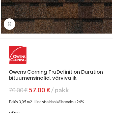
Suurenda
Owens Corning TruDefinition Duration
bituumensindlid, värvivalik
57.00
€
pakk
70.00
€
Pakis 3,05 m2. Hind sisaldab käibemaksu 24%