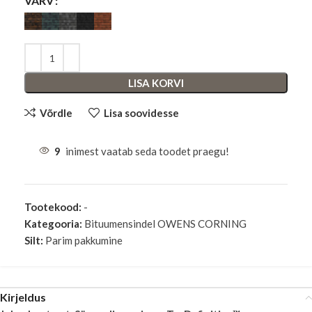
VÄRV
LISA KORVI
Võrdle
Lisa soovidesse
9
inimest vaatab seda toodet praegu!
Tootekood:
-
Kategooria:
Bituumensindel OWENS CORNING
Silt:
Parim pakkumine
Kirjeldus