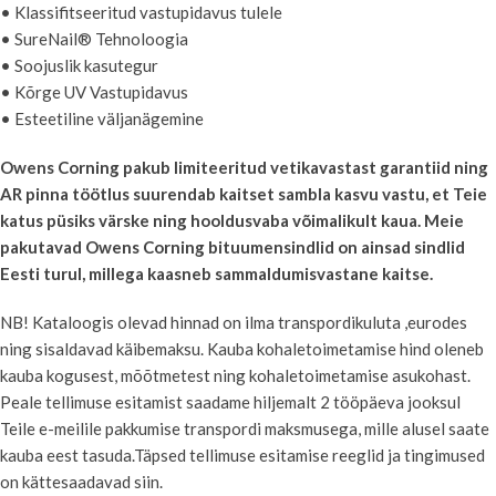
• Klassifitseeritud vastupidavus tulele
• SureNail® Tehnoloogia
• Soojuslik kasutegur
• Kõrge UV Vastupidavus
• Esteetiline väljanägemine
Owens Corning pakub limiteeritud vetikavastast garantiid ning
AR pinna töötlus suurendab kaitset sambla kasvu vastu, et Teie
katus püsiks värske ning hooldusvaba võimalikult kaua. Meie
pakutavad Owens Corning bituumensindlid on ainsad sindlid
Eesti turul, millega kaasneb sammaldumisvastane kaitse.
NB! Kataloogis olevad hinnad on ilma transpordikuluta ,eurodes
ning sisaldavad käibemaksu. Kauba kohaletoimetamise hind oleneb
kauba kogusest, mõõtmetest ning kohaletoimetamise asukohast.
Peale tellimuse esitamist saadame hiljemalt 2 tööpäeva jooksul
Teile e-meilile pakkumise transpordi maksmusega, mille alusel saate
kauba eest tasuda.Täpsed tellimuse esitamise reeglid ja tingimused
on kättesaadavad siin.