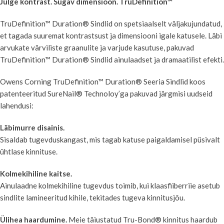
Julge kontrast. Sügav dimensioon. TruDefinition™
TruDefinition™ Duration® Sindlid on spetsiaalselt väljakujundatud,
et tagada suuremat kontrastsust ja dimensiooni igale katusele. Läbi
arvukate värviliste graanulite ja varjude kasutuse, pakuvad
TruDefinition™ Duration® Sindlid ainulaadset ja dramaatilist efekti.
Owens Corning TruDefinition™ Duration® Seeria Sindlid koos
patenteeritud SureNail® Technoloy’ga pakuvad järgmisi uudseid
lahendusi:
Läbimurre disainis.
Sisaldab tugevduskangast, mis tagab katuse paigaldamisel püsivalt
ühtlase kinnituse.
Kolmekihiline kaitse.
Ainulaadne kolmekihiline tugevdus toimib, kui klaasfiiberriie asetub
sindlite lamineeritud kihile, tekitades tugeva kinnitusjõu.
Ülihea haardumine.
Meie täiustatud Tru-Bond® kinnitus haardub