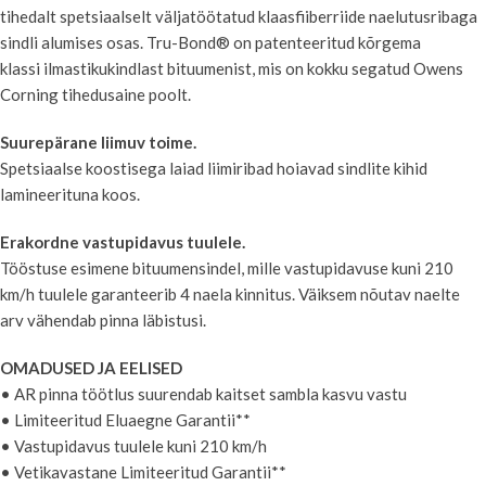
tihedalt spetsiaalselt väljatöötatud klaasfiiberriide naelutusribaga
sindli alumises osas. Tru-Bond® on patenteeritud kõrgema
klassi ilmastikukindlast bituumenist, mis on kokku segatud Owens
Corning tihedusaine poolt.
Suurepärane liimuv toime.
Spetsiaalse koostisega laiad liimiribad hoiavad sindlite kihid
lamineerituna koos.
Erakordne vastupidavus tuulele.
Tööstuse esimene bituumensindel, mille vastupidavuse kuni 210
km/h tuulele garanteerib 4 naela kinnitus. Väiksem nõutav naelte
arv vähendab pinna läbistusi.
OMADUSED JA EELISED
• AR pinna töötlus suurendab kaitset sambla kasvu vastu
• Limiteeritud Eluaegne Garantii**
• Vastupidavus tuulele kuni 210 km/h
• Vetikavastane Limiteeritud Garantii**