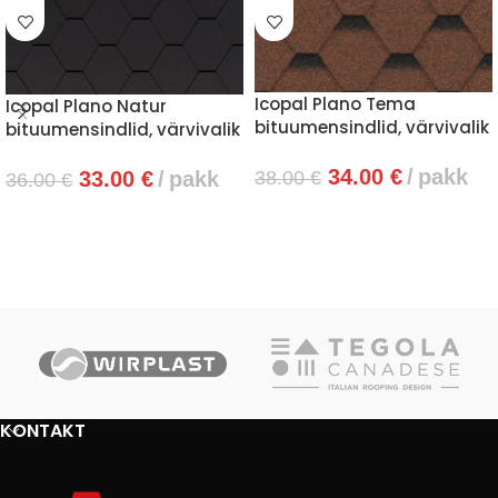
Icopal Plano Tema
Icopal Plano Natur
bituumensindlid, värvivalik
bituumensindlid, värvivalik
34.00
€
pakk
38.00
€
33.00
€
pakk
36.00
€
VALI
VALI
KONTAKT