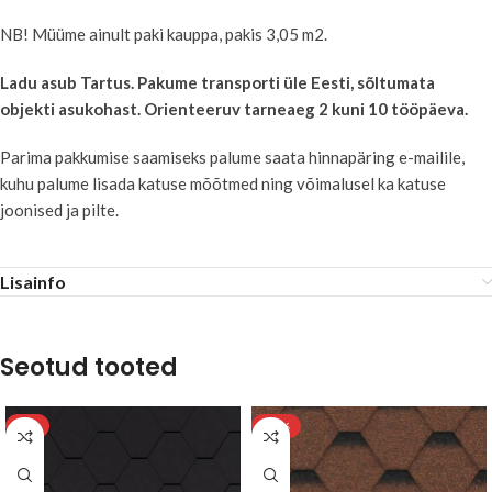
NB! Müüme ainult paki kauppa, pakis 3,05 m2.
Ladu asub Tartus. Pakume transporti üle Eesti, sõltumata
objekti asukohast. Orienteeruv tarneaeg 2 kuni 10 tööpäeva.
Parima pakkumise saamiseks palume saata hinnapäring e-mailile,
kuhu palume lisada katuse mõõtmed ning võimalusel ka katuse
joonised ja pilte.
Lisainfo
Seotud tooted
-8%
-11%