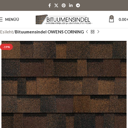
0
MENÜÜ
0.00
Esileht
Bituumensindel OWENS CORNING
-19%