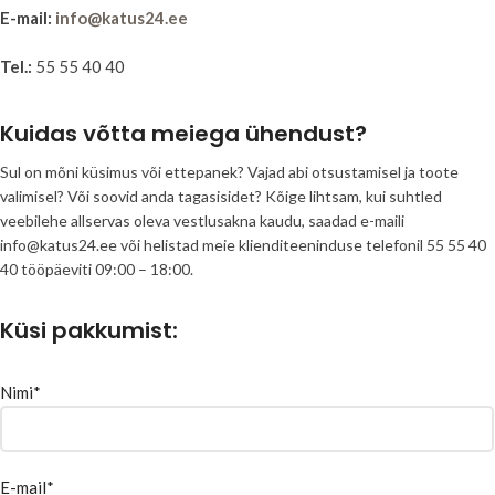
E-mail:
info@katus24.ee
Tel.:
55 55 40 40
Kuidas võtta meiega ühendust?
Sul on mõni küsimus või ettepanek? Vajad abi otsustamisel ja toote
valimisel? Või soovid anda tagasisidet? Kõige lihtsam, kui suhtled
veebilehe allservas oleva vestlusakna kaudu, saadad e-maili
info@katus24.ee või helistad meie klienditeeninduse telefonil 55 55 40
40 tööpäeviti 09:00 – 18:00.
Küsi pakkumist:
Nimi*
E-mail*