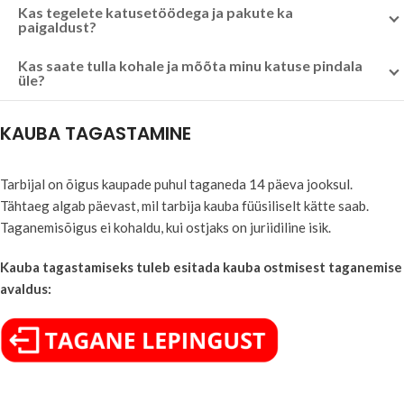
Kas tegelete katusetöödega ja pakute ka
paigaldust?
Kas saate tulla kohale ja mõõta minu katuse pindala
üle?
KAUBA TAGASTAMINE
Tarbijal on õigus kaupade puhul taganeda 14 päeva jooksul.
Tähtaeg algab päevast, mil tarbija kauba füüsiliselt kätte saab.
Taganemisõigus ei kohaldu, kui ostjaks on juriidiline isik.
Kauba tagastamiseks tuleb esitada kauba ostmisest taganemise
avaldus: