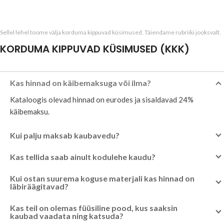
Sellel lehel toome välja korduma kippuvad küsimused. Täiendame rubriiki jooksvalt.
KORDUMA KIPPUVAD KÜSIMUSED (KKK)
Kas hinnad on käibemaksuga või ilma?
Kataloogis olevad hinnad on eurodes ja sisaldavad 24%
käibemaksu.
Kui palju maksab kaubavedu?
Kas tellida saab ainult kodulehe kaudu?
Kui ostan suurema koguse materjali kas hinnad on
läbiräägitavad?
Kas teil on olemas füüsiline pood, kus saaksin
kaubad vaadata ning katsuda?