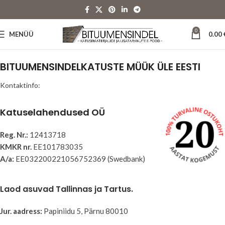
0
MENÜÜ
0.00
BITUUMENSINDELKATUSTE MÜÜK ÜLE EESTI
Kontaktinfo:
Katuselahendused OÜ
Reg. Nr.:
12413718
KMKR nr.
EE101783035
A/a:
EE032200221056752369 (Swedbank)
Laod asuvad Tallinnas ja Tartus.
Jur. aadress:
Papiniidu 5, Pärnu 80010