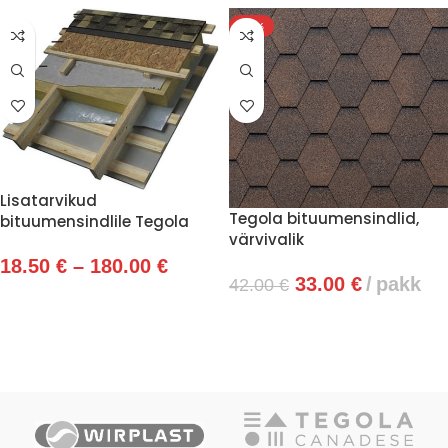
-21%
Lisatarvikud
Tegola bituumensindlid,
bituumensindlile Tegola
värvivalik
18.50
€
–
180.00
€
33.00
€
pakk
42.00
€
VAATA TOOTEID
VALI