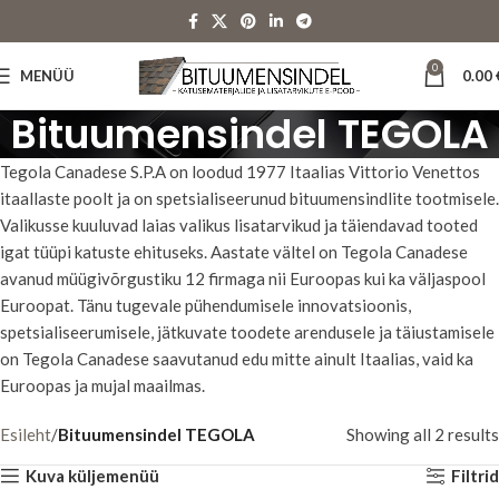
0
MENÜÜ
0.00
Bituumensindel TEGOLA
Tegola Canadese S.P.A on loodud 1977 Itaalias Vittorio Venettos
itaallaste poolt ja on spetsialiseerunud bituumensindlite tootmisele.
Valikusse kuuluvad laias valikus lisatarvikud ja täiendavad tooted
igat tüüpi katuste ehituseks. Aastate vältel on Tegola Canadese
avanud müügivõrgustiku 12 firmaga nii Euroopas kui ka väljaspool
Euroopat. Tänu tugevale pühendumisele innovatsioonis,
spetsialiseerumisele, jätkuvate toodete arendusele ja täiustamisele
on Tegola Canadese saavutanud edu mitte ainult Itaalias, vaid ka
Euroopas ja mujal maailmas.
Esileht
Bituumensindel TEGOLA
Showing all 2 results
Kuva küljemenüü
Filtrid