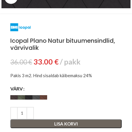
Icopal Plano Natur bituumensindlid,
värvivalik
33.00
€
pakk
36.00
€
Pakis 3 m2. Hind sisaldab käibemaksu 24%
VÄRV
LISA KORVI