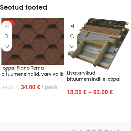
Seotud tooted
-11%
Icopal Plano Tema
Lisatarvikud
bituumensindlid, värvivalik
bituumensindlile Icopal
34.00
€
pakk
38.00
€
18.50
€
–
92.00
€
VALI
VAATA TOOTEID