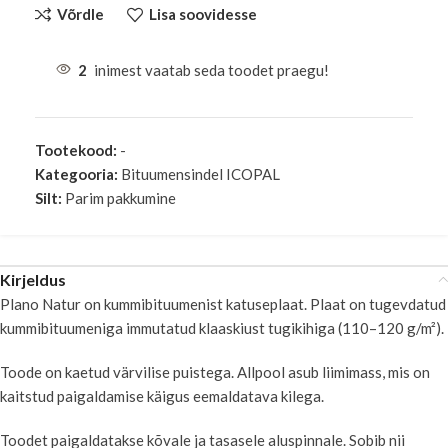
Võrdle
Lisa soovidesse
2
inimest vaatab seda toodet praegu!
Tootekood:
-
Kategooria:
Bituumensindel ICOPAL
Silt:
Parim pakkumine
Kirjeldus
Plano Natur on kummibituumenist katuseplaat. Plaat on tugevdatud
kummibituumeniga immutatud klaaskiust tugikihiga (110–120 g/m²).
Toode on kaetud värvilise puistega. Allpool asub liimimass, mis on
kaitstud paigaldamise käigus eemaldatava kilega.
Toodet paigaldatakse kõvale ja tasasele aluspinnale. Sobib nii