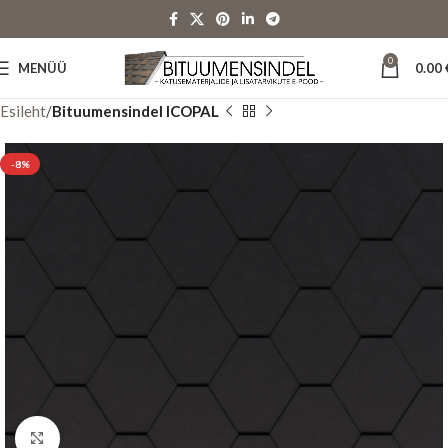
0
MENÜÜ
0.00
Esileht
Bituumensindel ICOPAL
-8%
Suurenda