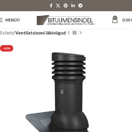
0
MENÜÜ
0.00
Esileht
Ventilatsiooni läbiviigud
-49%