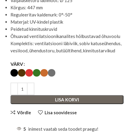
Väljalasketoru läbimõõt: Ø 125
Kõrgus: 447 mm
Reguleeritav kaldenurk: 0°-50°
Materjal: UV-kindel plastik
Peidetud kinnituskruvid
Õhuavad ventilatsioonikanalites hõlbustavad õhuvoolu
Komplektis: ventilatsiooni läbiviik, sobiv katuseühendus,
vesilood, ühendustoru, butüültihend, kinnitustarvikud
VÄRV
LISA KORVI
Võrdle
Lisa soovidesse
5
inimest vaatab seda toodet praegu!