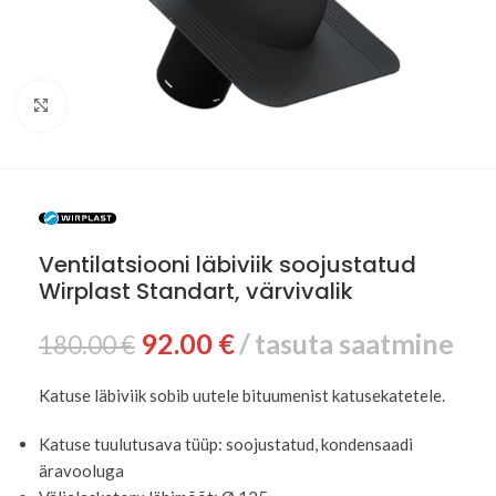
Suurenda
Ventilatsiooni läbiviik soojustatud
Wirplast Standart, värvivalik
92.00
€
tasuta saatmine
180.00
€
Katuse läbiviik sobib uutele bituumenist katusekatetele.
Katuse tuulutusava tüüp: soojustatud, kondensaadi
äravooluga