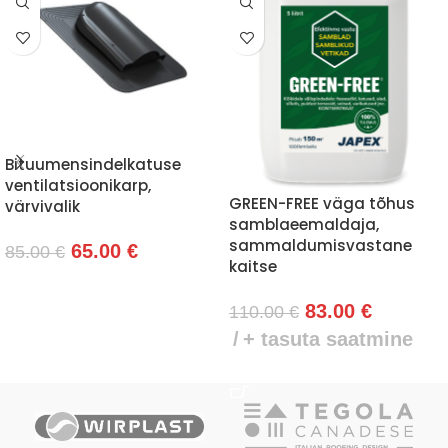
Bituumensindelkatuse
ventilatsioonikarp,
GREEN-FREE väga tõhus
värvivalik
samblaeemaldaja,
sammaldumisvastane
65.00
€
85.00
€
kaitse
VALI
83.00
€
110.00
€
+ tasuta saatmine
LISA KORVI